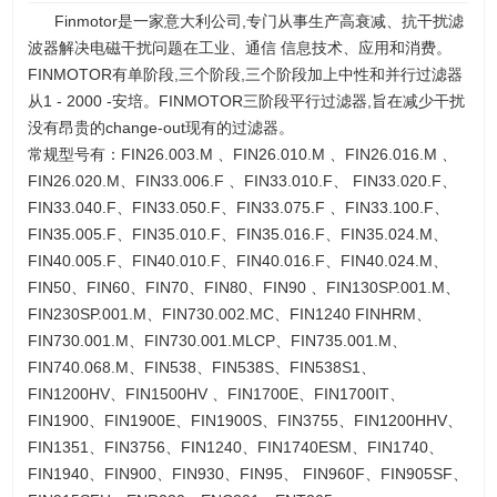
Finmotor是一家意大利公司,专门从事生产高衰减、抗干扰滤
波器解决电磁干扰问题在工业、通信 信息技术、应用和消费。
FINMOTOR有单阶段,三个阶段,三个阶段加上中性和并行过滤器
从1 - 2000 -安培。FINMOTOR三阶段平行过滤器,旨在减少干扰
没有昂贵的change-out现有的过滤器。
常规型号有：FIN26.003.M 、FIN26.010.M 、FIN26.016.M 、
FIN26.020.M、FIN33.006.F 、FIN33.010.F、 FIN33.020.F、
FIN33.040.F、FIN33.050.F、FIN33.075.F 、FIN33.100.F、
FIN35.005.F、FIN35.010.F、FIN35.016.F、FIN35.024.M、
FIN40.005.F、FIN40.010.F、FIN40.016.F、FIN40.024.M、
FIN50、FIN60、FIN70、FIN80、FIN90 、FIN130SP.001.M、
FIN230SP.001.M、FIN730.002.MC、FIN1240 FINHRM、
FIN730.001.M、FIN730.001.MLCP、FIN735.001.M、
FIN740.068.M、FIN538、FIN538S、FIN538S1、
FIN1200HV、FIN1500HV 、FIN1700E、FIN1700IT、
FIN1900、FIN1900E、FIN1900S、FIN3755、FIN1200HHV、
FIN1351、FIN3756、FIN1240、FIN1740ESM、FIN1740、
FIN1940、FIN900、FIN930、FIN95、 FIN960F、FIN905SF、