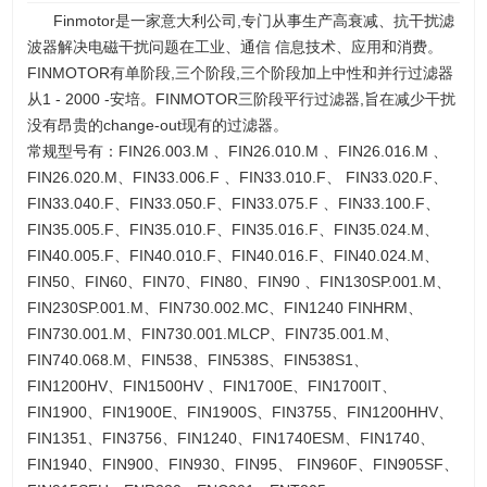
Finmotor是一家意大利公司,专门从事生产高衰减、抗干扰滤
波器解决电磁干扰问题在工业、通信 信息技术、应用和消费。
FINMOTOR有单阶段,三个阶段,三个阶段加上中性和并行过滤器
从1 - 2000 -安培。FINMOTOR三阶段平行过滤器,旨在减少干扰
没有昂贵的change-out现有的过滤器。
常规型号有：FIN26.003.M 、FIN26.010.M 、FIN26.016.M 、
FIN26.020.M、FIN33.006.F 、FIN33.010.F、 FIN33.020.F、
FIN33.040.F、FIN33.050.F、FIN33.075.F 、FIN33.100.F、
FIN35.005.F、FIN35.010.F、FIN35.016.F、FIN35.024.M、
FIN40.005.F、FIN40.010.F、FIN40.016.F、FIN40.024.M、
FIN50、FIN60、FIN70、FIN80、FIN90 、FIN130SP.001.M、
FIN230SP.001.M、FIN730.002.MC、FIN1240 FINHRM、
FIN730.001.M、FIN730.001.MLCP、FIN735.001.M、
FIN740.068.M、FIN538、FIN538S、FIN538S1、
FIN1200HV、FIN1500HV 、FIN1700E、FIN1700IT、
FIN1900、FIN1900E、FIN1900S、FIN3755、FIN1200HHV、
FIN1351、FIN3756、FIN1240、FIN1740ESM、FIN1740、
FIN1940、FIN900、FIN930、FIN95、 FIN960F、FIN905SF、