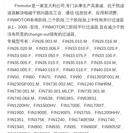
Finmotor是一家意大利公司,专门从事生产高衰减、抗干扰滤
波器解决电磁干扰问题在工业、通信 信息技术、应用和消费。
FINMOTOR有单阶段,三个阶段,三个阶段加上中性和并行过滤器
从1 - 2000 -安培。FINMOTOR三阶段平行过滤器,旨在减少干扰
没有昂贵的change-out现有的过滤器。
常规型号有：FIN26.003.M 、FIN26.010.M 、FIN26.016.M 、
FIN26.020.M、FIN33.006.F 、FIN33.010.F、 FIN33.020.F、
FIN33.040.F、FIN33.050.F、FIN33.075.F 、FIN33.100.F、
FIN35.005.F、FIN35.010.F、FIN35.016.F、FIN35.024.M、
FIN40.005.F、FIN40.010.F、FIN40.016.F、FIN40.024.M、
FIN50、FIN60、FIN70、FIN80、FIN90 、FIN130SP.001.M、
FIN230SP.001.M、FIN730.002.MC、FIN1240 FINHRM、
FIN730.001.M、FIN730.001.MLCP、FIN735.001.M、
FIN740.068.M、FIN538、FIN538S、FIN538S1、
FIN1200HV、FIN1500HV 、FIN1700E、FIN1700IT、
FIN1900、FIN1900E、FIN1900S、FIN3755、FIN1200HHV、
FIN1351、FIN3756、FIN1240、FIN1740ESM、FIN1740、
FIN1940、FIN900、FIN930、FIN95、 FIN960F、FIN905SF、